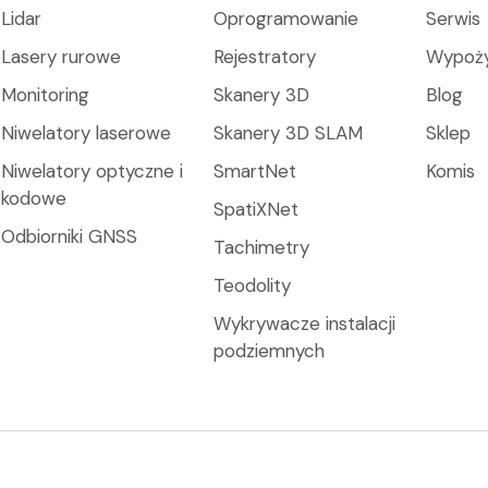
Lidar
Oprogramowanie
Serwis
Lasery rurowe
Rejestratory
Wypoży
Monitoring
Skanery 3D
Blog
Niwelatory laserowe
Skanery 3D SLAM
Sklep
Niwelatory optyczne i
SmartNet
Komis
kodowe
SpatiXNet
Odbiorniki GNSS
Tachimetry
Teodolity
Wykrywacze instalacji
podziemnych