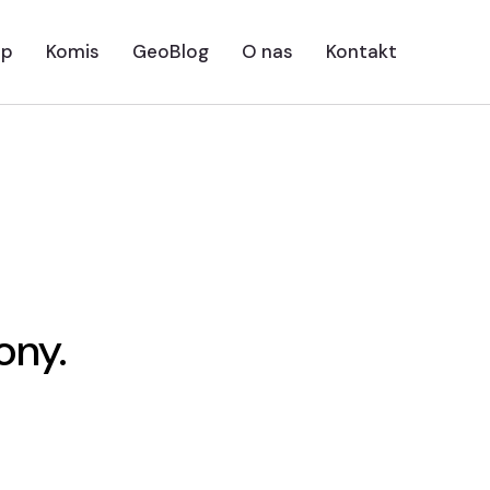
ep
Komis
GeoBlog
O nas
Kontakt
ony.