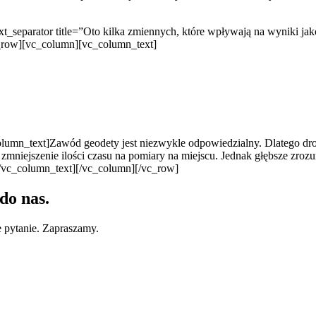
separator title=”Oto kilka zmiennych, które wpływają na wyniki jakośc
_row][vc_column][vc_column_text]
umn_text]Zawód geodety jest niezwykle odpowiedzialny. Dlatego dron
mniejszenie ilości czasu na pomiary na miejscu. Jednak głębsze zroz
[/vc_column_text][/vc_column][/vc_row]
do nas.
 pytanie. Zapraszamy.