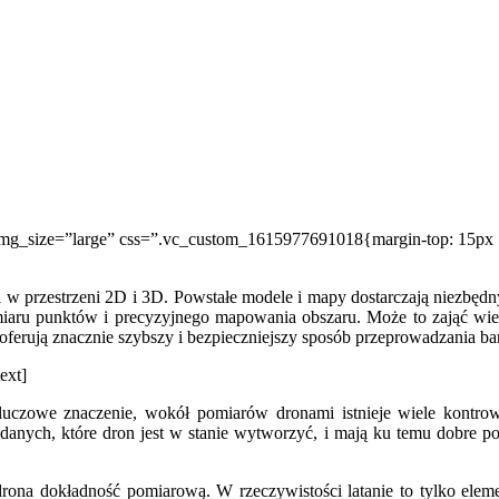
mg_size=”large” css=”.vc_custom_1615977691018{margin-top: 15px !
i w przestrzeni 2D i 3D. Powstałe modele i mapy dostarczają niezbęd
aru punktów i precyzyjnego mapowania obszaru. Może to zająć wiel
oferują znacznie szybszy i bezpieczniejszy sposób przeprowadzania 
ext]
luczowe znaczenie, wokół pomiarów dronami istnieje wiele kontrowe
 danych, które dron jest w stanie wytworzyć, i mają ku temu dobre
ona dokładność pomiarową. W rzeczywistości latanie to tylko elem