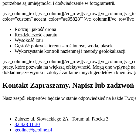
potrzebne są umiejętności i doświadczenie w fotogrametrii.
[/vc_column_text][/vc_column][/vc_row][vc_row][vc_column][vc_text_
color=”custom” accent_color=”#e95828″][/vc_column][/vc_row][vc
Rodzaj i jakość drona
Rozdzielczość aparatu
Wysokość lotu
Gęstość pokrycia terenu – roślinność, woda, piasek
Wykorzystanie kontroli naziemnej i metody geolokalizacji
[/vc_column_text][/vc_column][/vc_row][vc_row][vc_column][vc_col
pracy, które pozwala na większą efektywność. Mogą one wpłynąć na z
dokładniejsze wyniki i zdobyć zaufanie innych geodetów i klientów.
Kontakt
Zapraszamy. Napisz lub zadzwoń 
Nasz zespół ekspertów będzie w stanie odpowiedzieć na każde Twoje
Zabrze: ul. Słowackiego 2A | Toruń: ul. Płocka 3
32 428 11 30
geoline@geoline.pl