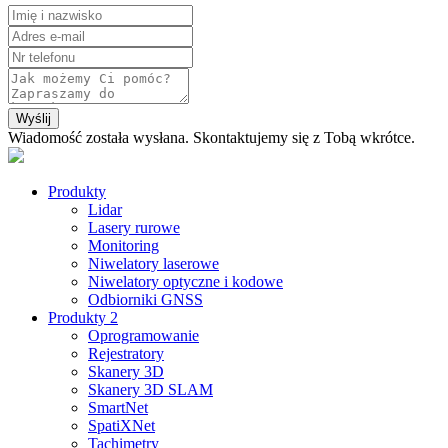
Wyślij
Wiadomość została wysłana. Skontaktujemy się z Tobą wkrótce.
Produkty
Lidar
Lasery rurowe
Monitoring
Niwelatory laserowe
Niwelatory optyczne i kodowe
Odbiorniki GNSS
Produkty 2
Oprogramowanie
Rejestratory
Skanery 3D
Skanery 3D SLAM
SmartNet
SpatiXNet
Tachimetry