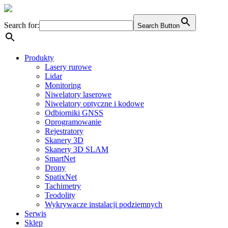
Skip
to
Search for:
content
Search Button
Produkty
Lasery rurowe
Lidar
Monitoring
Niwelatory laserowe
Niwelatory optyczne i kodowe
Odbiorniki GNSS
Oprogramowanie
Rejestratory
Skanery 3D
Skanery 3D SLAM
SmartNet
Drony
SpatixNet
Tachimetry
Teodolity
Wykrywacze instalacji podziemnych
Serwis
Sklep