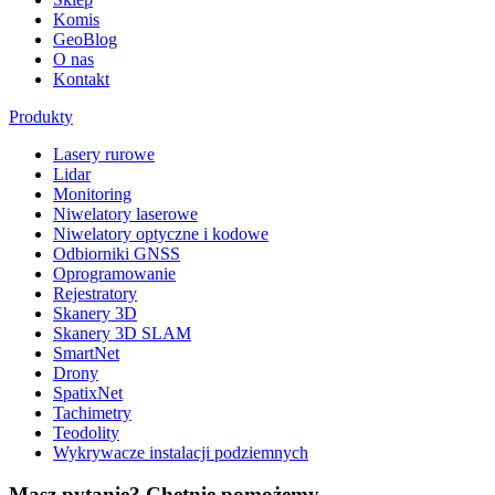
Komis
GeoBlog
O nas
Kontakt
Produkty
Lasery rurowe
Lidar
Monitoring
Niwelatory laserowe
Niwelatory optyczne i kodowe
Odbiorniki GNSS
Oprogramowanie
Rejestratory
Skanery 3D
Skanery 3D SLAM
SmartNet
Drony
SpatixNet
Tachimetry
Teodolity
Wykrywacze instalacji podziemnych
Masz pytanie? Chętnie pomożemy.