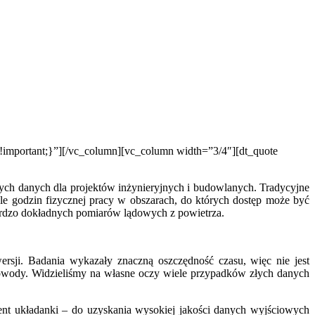
important;}”][/vc_column][vc_column width=”3/4″][dt_quote
nych danych dla projektów inżynieryjnych i budowlanych. Tradycyjne
e godzin fizycznej pracy w obszarach, do których dostęp może być
bardzo dokładnych pomiarów lądowych z powietrza.
rsji. Badania wykazały znaczną oszczędność czasu, więc nie jest
 powody. Widzieliśmy na własne oczy wiele przypadków złych danych
ent układanki – do uzyskania wysokiej jakości danych wyjściowych