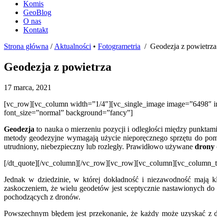
Komis
GeoBlog
O nas
Kontakt
Strona główna
/
Aktualności
•
Fotogrametria
/ Geodezja z powietrza
Geodezja z powietrza
17 marca, 2021
[vc_row][vc_column width=”1/4″][vc_single_image image=”6498″ i
font_size=”normal” background=”fancy”]
Geodezja
to nauka o mierzeniu pozycji i odległości między punktam
metody geodezyjne wymagają użycie nieporęcznego sprzętu do pomi
utrudniony, niebezpieczny lub rozległy. Prawidłowo używane
drony
[/dt_quote][/vc_column][/vc_row][vc_row][vc_column][vc_column_t
Jednak w dziedzinie, w której dokładność i niezawodność mają k
zaskoczeniem, że wielu geodetów jest sceptycznie nastawionych do
pochodzących z dronów.
Powszechnym błędem jest przekonanie, że każdy może uzyskać z dr