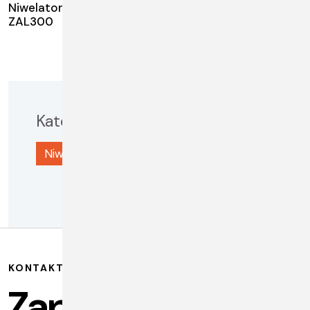
Niwelator optyczny
ZAL300
Kategoria
Niwelatory optyczne i kodowe
3
KONTAKT
Zapraszamy.