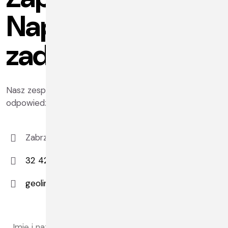
Napisz lub
zadzwoń do nas.
Nasz zespół ekspertów będzie w stanie
odpowiedzieć na każde Twoje pytanie. Zapraszamy.
Zabrze: ul. Słowackiego 2A | Toruń: ul. Płocka 3
32 428 11 30
geoline@geoline.pl