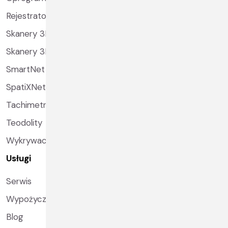
Rejestratory
Skanery 3D
Skanery 3D SLAM
SmartNet
SpatiXNet
Tachimetry
Teodolity
Wykrywacze instalacji podziemnych
Usługi
Serwis
Wypożyczalnia
Blog