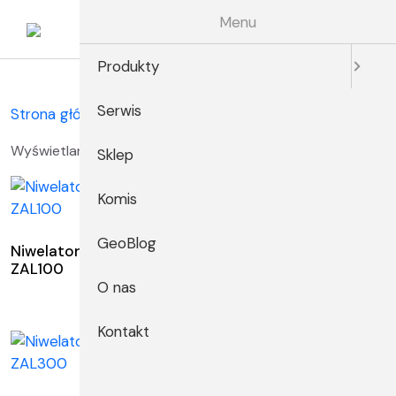
Skip
Menu
to
content
Produkty
Serwis
Strona główna
/ Niwelatory optyczne i kodowe
Wyświetlanie wszystkich wyników: 3
Sklep
Komis
GeoBlog
Niwelator optyczny
Niwelator optyczny
ZAL100
ZAL200
O nas
Kontakt