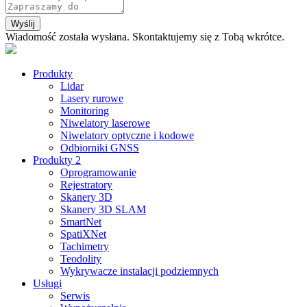
Wyślij
Wiadomość została wysłana. Skontaktujemy się z Tobą wkrótce.
Produkty
Lidar
Lasery rurowe
Monitoring
Niwelatory laserowe
Niwelatory optyczne i kodowe
Odbiorniki GNSS
Produkty 2
Oprogramowanie
Rejestratory
Skanery 3D
Skanery 3D SLAM
SmartNet
SpatiXNet
Tachimetry
Teodolity
Wykrywacze instalacji podziemnych
Usługi
Serwis