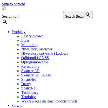
Skip to content
Search for:
Search Button
Produkty
Lasery rurowe
Lidar
Monitoring
Niwelatory laserowe
Niwelatory optyczne i kodowe
Odbiorniki GNSS
Oprogramowanie
Rejestratory
Skanery 3D
Skanery 3D SLAM
SmartNet
Drony
SpatixNet
Tachimetry
Teodolity
Wykrywacze instalacji podziemnych
Serwis