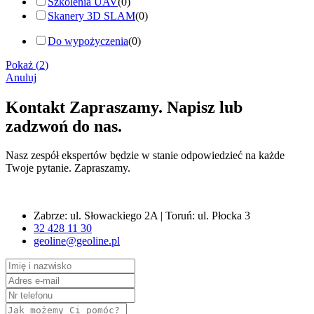
Szkolenia UAV
(
0
)
Skanery 3D SLAM
(
0
)
Do wypożyczenia
(
0
)
Pokaż
(
2
)
Anuluj
Kontakt
Zapraszamy. Napisz lub
zadzwoń do nas.
Nasz zespół ekspertów będzie w stanie odpowiedzieć na każde
Twoje pytanie. Zapraszamy.
Zabrze: ul. Słowackiego 2A | Toruń: ul. Płocka 3
32 428 11 30
geoline@geoline.pl