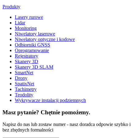
Produkty
Lasery rurowe
Lidar
Monitoring
Niwelatory laserowe
Niwelatory optyczne i kodowe
Odbiorniki GNSS
Oprogramowanie
Rejestratory
Skanery 3D
Skanery 3D SLAM
SmartNet
Drony
SpatixNet
Tachimetry
Teodolity
Wykrywacze instalacji podziemnych
Masz pytanie? Chętnie pomożemy.
Napisz do nas lub zostaw numer - nasz doradca odpowie szybko i
bez zbędnych formalności