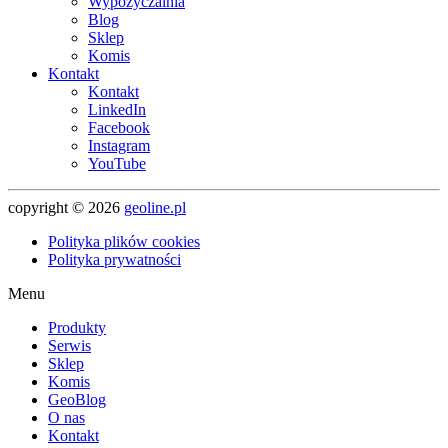
Wypożyczalnia
Blog
Sklep
Komis
Kontakt
Kontakt
LinkedIn
Facebook
Instagram
YouTube
copyright © 2026
geoline.pl
Polityka plików cookies
Polityka prywatności
Menu
Produkty
Serwis
Sklep
Komis
GeoBlog
O nas
Kontakt