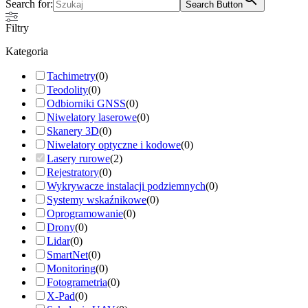
Search for:
Search Button
Filtry
Kategoria
Tachimetry
(
0
)
Teodolity
(
0
)
Odbiorniki GNSS
(
0
)
Niwelatory laserowe
(
0
)
Skanery 3D
(
0
)
Niwelatory optyczne i kodowe
(
0
)
Lasery rurowe
(
2
)
Rejestratory
(
0
)
Wykrywacze instalacji podziemnych
(
0
)
Systemy wskaźnikowe
(
0
)
Oprogramowanie
(
0
)
Drony
(
0
)
Lidar
(
0
)
SmartNet
(
0
)
Monitoring
(
0
)
Fotogrametria
(
0
)
X-Pad
(
0
)