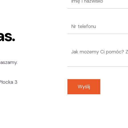
as.
raszamy.
 Płocka 3
Wyślij