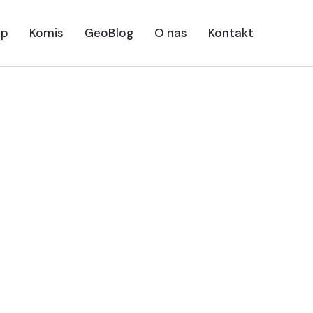
ep
Komis
GeoBlog
O nas
Kontakt