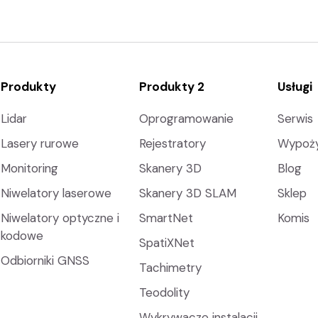
Produkty
Produkty 2
Usługi
Lidar
Oprogramowanie
Serwis
Lasery rurowe
Rejestratory
Wypoży
Monitoring
Skanery 3D
Blog
Niwelatory laserowe
Skanery 3D SLAM
Sklep
Niwelatory optyczne i
SmartNet
Komis
kodowe
SpatiXNet
Odbiorniki GNSS
Tachimetry
Teodolity
Wykrywacze instalacji