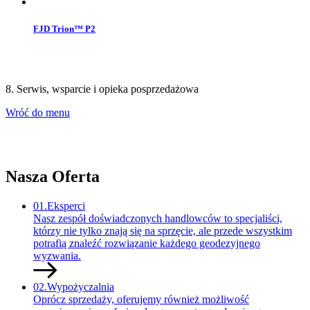
FJD Trion™ P2
8. Serwis, wsparcie i opieka posprzedażowa
Wróć do menu
Nasza
Oferta
01.
Eksperci
Nasz zespół doświadczonych handlowców to specjaliści,
którzy nie tylko znają się na sprzęcie, ale przede wszystkim
potrafią znaleźć rozwiązanie każdego geodezyjnego
wyzwania.
02.
Wypożyczalnia
Oprócz sprzedaży, oferujemy również możliwość