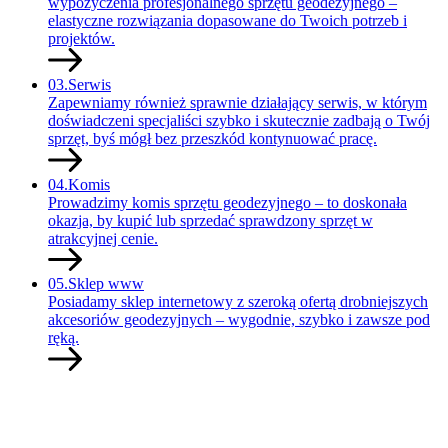
wypożyczenia profesjonalnego sprzętu geodezyjnego –
elastyczne rozwiązania dopasowane do Twoich potrzeb i
projektów.
03.
Serwis
Zapewniamy również sprawnie działający serwis, w którym
doświadczeni specjaliści szybko i skutecznie zadbają o Twój
sprzęt, byś mógł bez przeszkód kontynuować pracę.
04.
Komis
Prowadzimy komis sprzętu geodezyjnego – to doskonała
okazja, by kupić lub sprzedać sprawdzony sprzęt w
atrakcyjnej cenie.
05.
Sklep www
Posiadamy sklep internetowy z szeroką ofertą drobniejszych
akcesoriów geodezyjnych – wygodnie, szybko i zawsze pod
ręką.