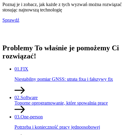
Poznaj je i zobacz, jak każde z tych wyzwań można rozwiązać
stosując najnowszą technologię
Sprawdź
Problemy
To właśnie je pomożemy Ci
rozwiązać!
01.
FIX
Niestabilny pomiar GNSS: utrata fixa i fałszywy fix
02.
Software
Toporne oprogramowanie, które spowalnia pracę
03.
One-person
Potrzeba i konieczność pracy jednoosobowej