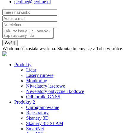
geoline@geoline.pl
Wyślij
Wiadomość została wysłana. Skontaktujemy się z Tobą wkrótce.
Produkty
Lidar
Lasery rurowe
Monitoring
Niwelatory laserowe
Niwelatory optyczne i kodowe
Odbiorniki GNSS
Produkty 2
Oprogramowanie
Rejestratory
Skanery 3D
Skanery 3D SLAM
SmartNet