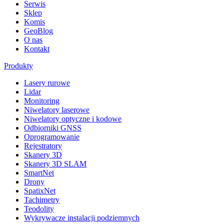
Serwis
Sklep
Komis
GeoBlog
O nas
Kontakt
Produkty
Lasery rurowe
Lidar
Monitoring
Niwelatory laserowe
Niwelatory optyczne i kodowe
Odbiorniki GNSS
Oprogramowanie
Rejestratory
Skanery 3D
Skanery 3D SLAM
SmartNet
Drony
SpatixNet
Tachimetry
Teodolity
Wykrywacze instalacji podziemnych