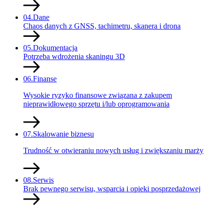
04.
Dane
Chaos danych z GNSS, tachimetru, skanera i drona
05.
Dokumentacja
Potrzeba wdrożenia skaningu 3D
06.
Finanse
Wysokie ryzyko finansowe związana z zakupem
nieprawidłowego sprzętu i/lub oprogramowania
07.
Skalowanie biznesu
Trudność w otwieraniu nowych usług i zwiększaniu marży
08.
Serwis
Brak pewnego serwisu, wsparcia i opieki posprzedażowej