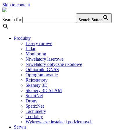
Skip to content
Search for:
Search Button
Produkty
Lasery rurowe
Lidar
Monitoring
Niwelatory laserowe
Niwelatory optyczne i kodowe
Odbiorniki GNSS
Oprogramowanie
Rejestratory
Skanery 3D
Skanery 3D SLAM
SmartNet
Drony
SpatixNet
Tachimetry
Teodolity
Wykrywacze instalacji podziemnych
Serwis