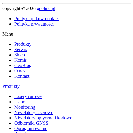
copyright © 2026
geoline.pl
Polityka plików cookies
Polityka prywatności
Menu
Produkty
Serwis
Sklep
Komis
GeoBlog
O nas
Kontakt
Produkty
Lasery rurowe
Lidar
Monitoring
Niwelatory laserowe
Niwelatory optyczne i kodowe
Odbiorniki GNSS
Oprogramowanie