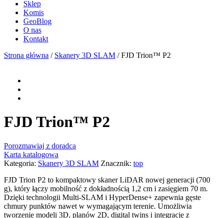
Sklep
Komis
GeoBlog
O nas
Kontakt
Strona główna
/
Skanery 3D SLAM
/ FJD Trion™ P2
FJD Trion™ P2
Porozmawiaj z doradcą
Karta katalogowa
Kategoria:
Skanery 3D SLAM
Znacznik:
top
FJD Trion P2 to kompaktowy skaner LiDAR nowej generacji (700
g), który łączy mobilność z dokładnością 1,2 cm i zasięgiem 70 m.
Dzięki technologii Multi-SLAM i HyperDense+ zapewnia gęste
chmury punktów nawet w wymagającym terenie. Umożliwia
tworzenie modeli 3D, planów 2D, digital twins i integrację z