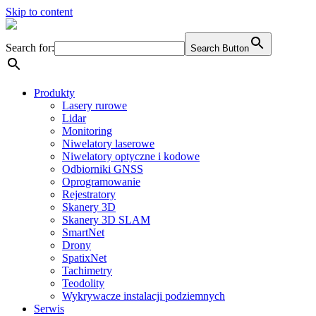
Skip to content
Search for:
Search Button
Produkty
Lasery rurowe
Lidar
Monitoring
Niwelatory laserowe
Niwelatory optyczne i kodowe
Odbiorniki GNSS
Oprogramowanie
Rejestratory
Skanery 3D
Skanery 3D SLAM
SmartNet
Drony
SpatixNet
Tachimetry
Teodolity
Wykrywacze instalacji podziemnych
Serwis