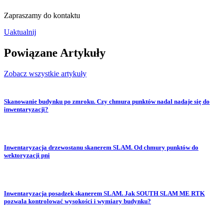
Zapraszamy do kontaktu
Uaktualnij
Powiązane
Artykuły
Zobacz wszystkie artykuły
Skanowanie budynku po zmroku. Czy chmura punktów nadal nadaje się do
inwentaryzacji?
Inwentaryzacja drzewostanu skanerem SLAM. Od chmury punktów do
wektoryzacji pni
Inwentaryzacja posadzek skanerem SLAM. Jak SOUTH SLAM ME RTK
pozwala kontrolować wysokości i wymiary budynku?