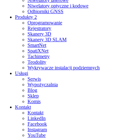
Niwelatory laserowe
Niwelatory optyczne i kodowe
Odbiorniki GNSS
Produkty 2
Oprogramowanie
Rejestratory
Skanery 3D
Skanery 3D SLAM
SmartNet
SpatiXNet
Tachimetry
Teodolity
Wykrywacze instalacji podziemnych
Usługi
Serwis
Wypożyczalnia
Blog
Sklep
Komis
Kontakt
Kontakt
LinkedIn
Facebook
Instagram
YouTube