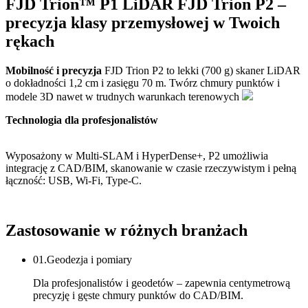
FJD Trion™ P1
LiDAR FJD Trion P2 –
precyzja klasy przemysłowej w Twoich
rękach
Mobilność i precyzja
FJD Trion P2 to lekki (700 g) skaner LiDAR
o dokładności 1,2 cm i zasięgu 70 m. Twórz chmury punktów i
modele 3D nawet w trudnych warunkach terenowych
Technologia dla profesjonalistów
Wyposażony w Multi-SLAM i HyperDense+, P2 umożliwia
integrację z CAD/BIM, skanowanie w czasie rzeczywistym i pełną
łączność: USB, Wi-Fi, Type-C.
Zastosowanie w różnych
branżach
01.
Geodezja i pomiary
Dla profesjonalistów i geodetów – zapewnia centymetrową
precyzję i gęste chmury punktów do CAD/BIM.