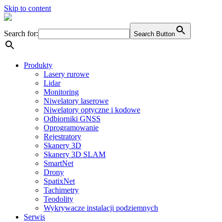
Skip to content
Search for:
Search Button
Produkty
Lasery rurowe
Lidar
Monitoring
Niwelatory laserowe
Niwelatory optyczne i kodowe
Odbiorniki GNSS
Oprogramowanie
Rejestratory
Skanery 3D
Skanery 3D SLAM
SmartNet
Drony
SpatixNet
Tachimetry
Teodolity
Wykrywacze instalacji podziemnych
Serwis