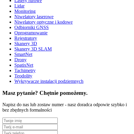
Lasery rurowe
Lidar
Monitoring
Niwelatory laserowe
Niwelatory optyczne i kodowe
Odbiorniki GNSS
Oprogramowanie
Rejestratory
Skanery 3D
Skanery 3D SLAM
SmartNet
Drony
SpatixNet
Tachimetry
Teodolity
Wykrywacze instalacji podziemnych
Masz pytanie? Chętnie pomożemy.
Napisz do nas lub zostaw numer - nasz doradca odpowie szybko i
bez zbędnych formalności