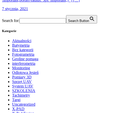
!important;border-radius: 5px !important;}”] […]
7 stycznia, 2021
Search for:
Search Button
Kategorie
Aktualności
Batymetria
Bez kategorii
Fotogrametria
Geoline pomaga
interferometria
Monitoring
Odlotowa Jesień
Pomiary 3D
Sprzęt UAV
System UAV
SZKOLENIA
Tachimetry
Targi
Uncategorized
X-PAD