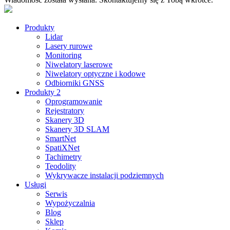
Produkty
Lidar
Lasery rurowe
Monitoring
Niwelatory laserowe
Niwelatory optyczne i kodowe
Odbiorniki GNSS
Produkty 2
Oprogramowanie
Rejestratory
Skanery 3D
Skanery 3D SLAM
SmartNet
SpatiXNet
Tachimetry
Teodolity
Wykrywacze instalacji podziemnych
Usługi
Serwis
Wypożyczalnia
Blog
Sklep