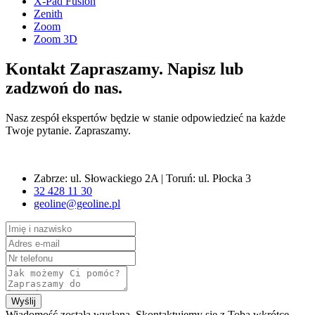
X-Pad Fusion
Zenith
Zoom
Zoom 3D
Kontakt
Zapraszamy. Napisz lub
zadzwoń do nas.
Nasz zespół ekspertów będzie w stanie odpowiedzieć na każde
Twoje pytanie. Zapraszamy.
Zabrze: ul. Słowackiego 2A | Toruń: ul. Płocka 3
32 428 11 30
geoline@geoline.pl
Wyślij
Wiadomość została wysłana. Skontaktujemy się z Tobą wkrótce.