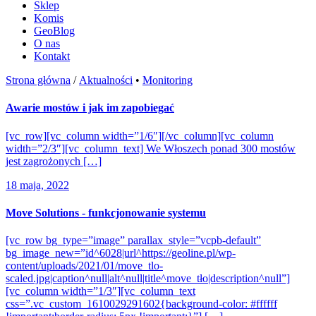
Sklep
Komis
GeoBlog
O nas
Kontakt
Strona główna
/
Aktualności
•
Monitoring
Awarie mostów i jak im zapobiegać
[vc_row][vc_column width=”1/6″][/vc_column][vc_column
width=”2/3″][vc_column_text] We Włoszech ponad 300 mostów
jest zagrożonych […]
18 maja, 2022
Move Solutions - funkcjonowanie systemu
[vc_row bg_type=”image” parallax_style=”vcpb-default”
bg_image_new=”id^6028|url^https://geoline.pl/wp-
content/uploads/2021/01/move_tlo-
scaled.jpg|caption^null|alt^null|title^move_tło|description^null”]
[vc_column width=”1/3″][vc_column_text
css=”.vc_custom_1610029291602{background-color: #ffffff